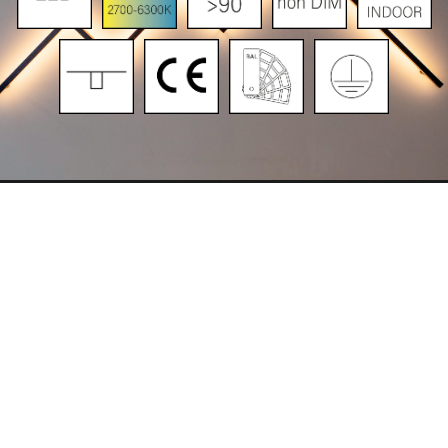
Spezifikationen
Artikelnummer
Optik
Längen
MSA
M (opal)
058
Diffusor opal
580mm
mikroprismatisch