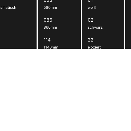
ismatisch
580mm
weiß
086
02
860mm
schwarz
114
22
1140mm
eloxiert
149
1490mm
198
1980mm