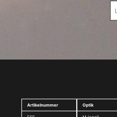
Artikelnummer
Optik
ESE
M (opal)