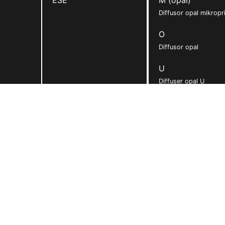
Diffusor opal mikropr
O
Diffusor opal
U
Diffuser opal U