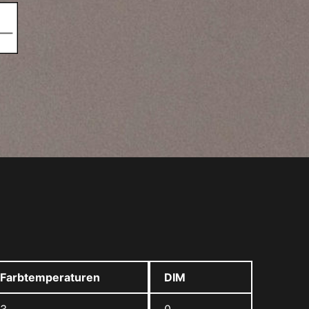
Farbtemperaturen
DIM
3
0