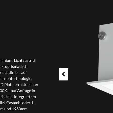
minium, Lichtaustritt
mikroprismatisch
Lichtlinie – auf
Linsentechnologie,
ED Platinen aktuellster
00K – auf Anfrage in
; inkl. integriertem
DIM, Casambi oder 1-
mm und 1980mm,