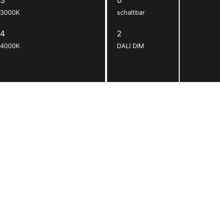
3000K
schaltbar
4
2
4000K
DALI DIM