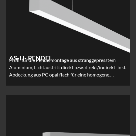
AS-H- PENDEL
Profil für die Pendelmontage aus stranggepresstem
Aluminium, Lichtaustritt direkt bzw. direkt/indirekt; inkl.
Abdeckung aus PC opal flach für eine homogene,…