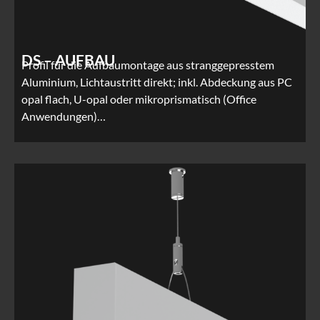
DS – AUFBAU
Profil für die Aufbaumontage aus stranggepresstem
Aluminium, Lichtaustritt direkt; inkl. Abdeckung aus PC
opal flach, U-opal oder mikroprismatisch (Office
Anwendungen)…