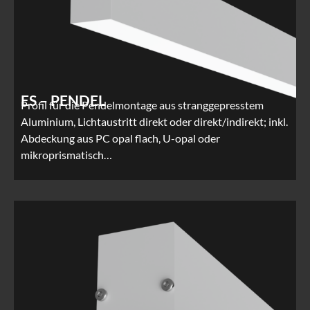
ES – PENDEL
Profil für die Pendelmontage aus stranggepresstem
Aluminium, Lichtaustritt direkt oder direkt/indirekt; inkl.
Abdeckung aus PC opal flach, U-opal oder
mikroprismatisch…