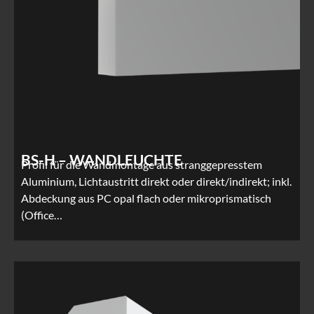
BS-H – WANDLEUCHTE
Profil für die Wandmontage aus stranggepresstem
Aluminium, Lichtaustritt direkt oder direkt/indirekt; inkl.
Abdeckung aus PC opal flach oder mikroprismatisch
(Office…