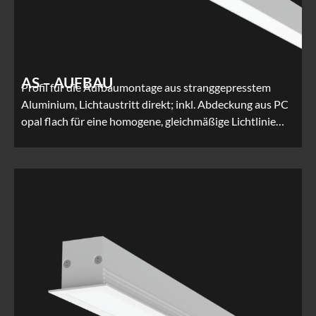
AS – AUFBAU
Profil für die Aufbaumontage aus stranggepresstem
Aluminium, Lichtaustritt direkt; inkl. Abdeckung aus PC
opal flach für eine homogene, gleichmäßige Lichtlinie…