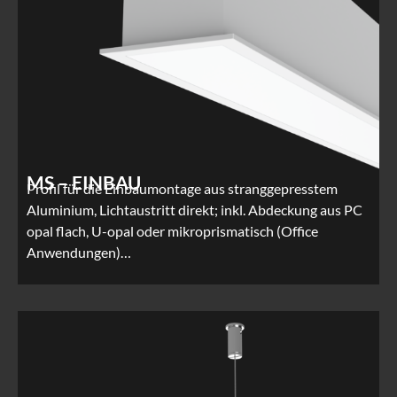
MS – EINBAU
Profil für die Einbaumontage aus stranggepresstem
Aluminium, Lichtaustritt direkt; inkl. Abdeckung aus PC
opal flach, U-opal oder mikroprismatisch (Office
Anwendungen)…