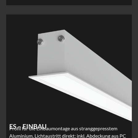
ES – EINBAU
Profil für die Einbaumontage aus stranggepresstem
Aluminium, Lichtaustritt direkt; inkl. Abdeckung aus PC