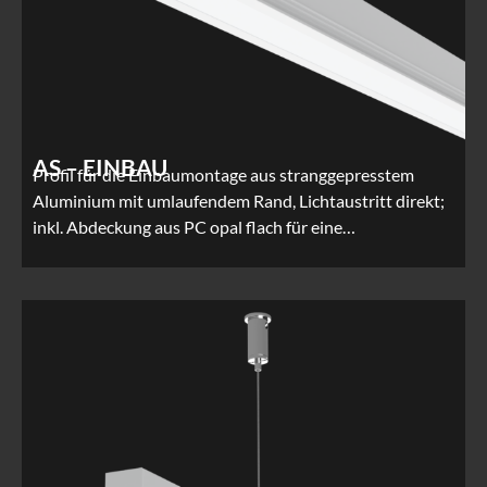
AS – EINBAU
Profil für die Einbaumontage aus stranggepresstem
Aluminium mit umlaufendem Rand, Lichtaustritt direkt;
inkl. Abdeckung aus PC opal flach für eine…