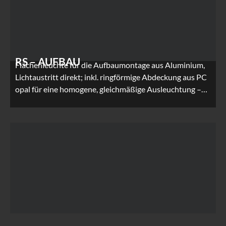
RS – AUFBAU
Flächenleuchte für die Aufbaumontage aus Aluminium,
Lichtaustritt direkt; inkl. ringförmige Abdeckung aus PC
opal für eine homogene, gleichmäßige Ausleuchtung –…