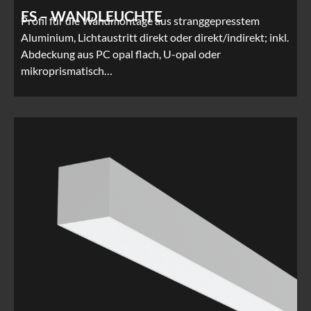
ES – WANDLEUCHTE
Profil für die Wandmontage aus stranggepresstem
Aluminium, Lichtaustritt direkt oder direkt/indirekt; inkl.
Abdeckung aus PC opal flach, U-opal oder
mikroprismatisch…