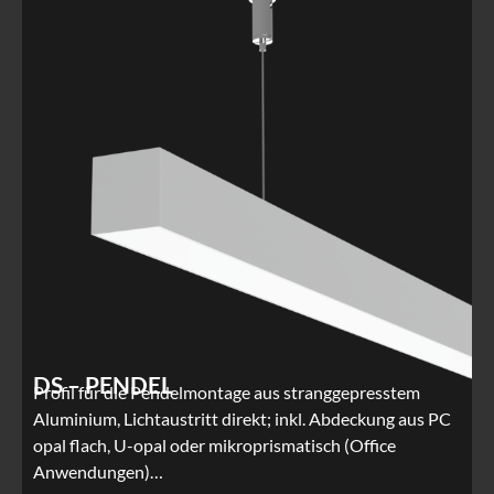
DS – PENDEL
Profil für die Pendelmontage aus stranggepresstem
Aluminium, Lichtaustritt direkt; inkl. Abdeckung aus PC
opal flach, U-opal oder mikroprismatisch (Office
Anwendungen)…