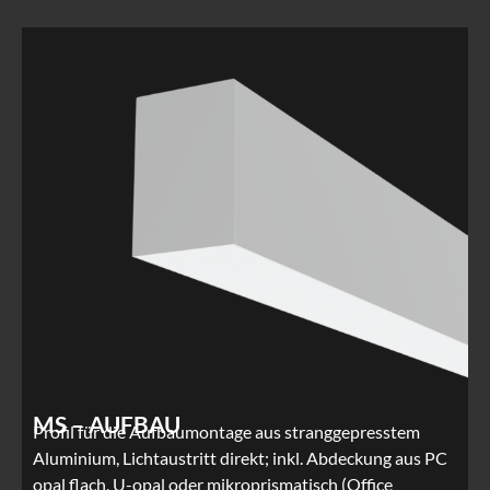
MS – AUFBAU
Profil für die Aufbaumontage aus stranggepresstem
Aluminium, Lichtaustritt direkt; inkl. Abdeckung aus PC
opal flach, U-opal oder mikroprismatisch (Office