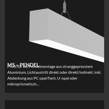
MS – PENDEL
Profil für die Pendelmontage aus stranggepresstem
Aluminium, Lichtaustritt direkt oder direkt/indirekt; inkl.
Abdeckung aus PC opal flach, U-opal oder
mikroprismatisch…