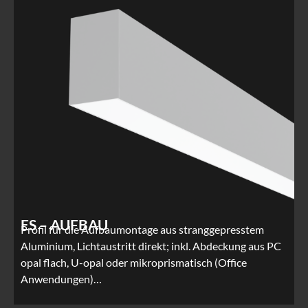
ES – AUFBAU
Profil für die Aufbaumontage aus stranggepresstem
Aluminium, Lichtaustritt direkt; inkl. Abdeckung aus PC
opal flach, U-opal oder mikroprismatisch (Office
Anwendungen)…