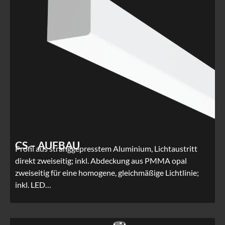
CS – AUFBAU
Profil aus stranggepresstem Aluminium, Lichtaustritt
direkt zweiseitig; inkl. Abdeckung aus PMMA opal
zweiseitig für eine homogene, gleichmäßige Lichtlinie;
inkl. LED…